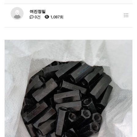
여진정밀
0건
1,087회